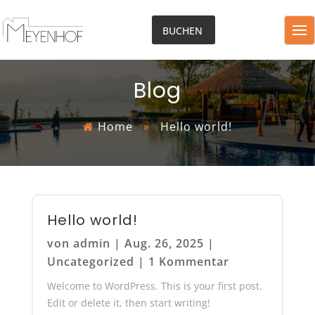
BUCHEN
Blog
Home
»
Hello world!
Hello world!
von
admin
|
Aug. 26, 2025
|
Uncategorized
|
1 Kommentar
Welcome to WordPress. This is your first post.
Edit or delete it, then start writing!