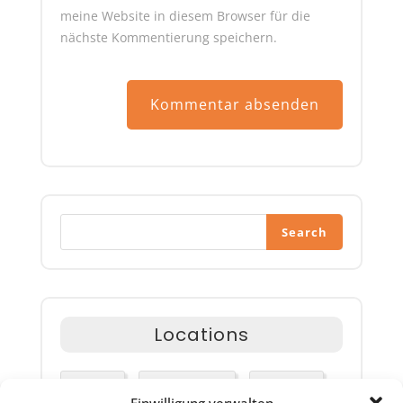
meine Website in diesem Browser für die
nächste Kommentierung speichern.
A
l
t
e
Search
r
n
a
t
i
Locations
v
e
:
Airlines
Happy Travel
Packages