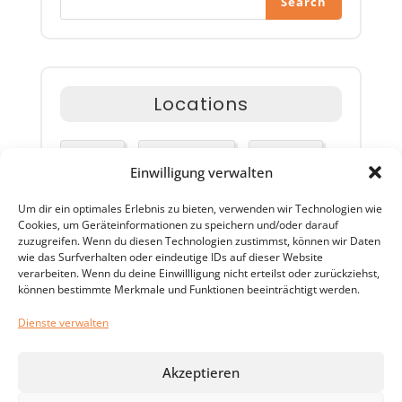
Search
r
n
a
t
i
Locations
v
e
:
Airlines
Happy Travel
Packages
Einwilligung verwalten
Um dir ein optimales Erlebnis zu bieten, verwenden wir Technologien wie
Special Offer
Travel Advisor
Cookies, um Geräteinformationen zu speichern und/oder darauf
zuzugreifen. Wenn du diesen Technologien zustimmst, können wir Daten
wie das Surfverhalten oder eindeutige IDs auf dieser Website
verarbeiten. Wenn du deine Einwillligung nicht erteilst oder zurückziehst,
können bestimmte Merkmale und Funktionen beeinträchtigt werden.
Tags
Dienste verwalten
Akzeptieren
Airlines
Happy Travel
Packages